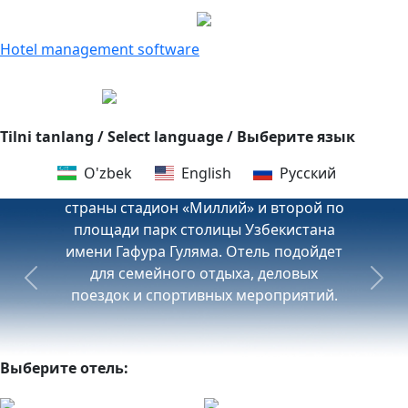
ROHAT CHILONZOR
Hotel management software
Отель расположен на улице
+998 78 120 80 80
Чиланзарской, одной из самых
оживленных улиц одноименного
Tilni tanlang / Select language / Выберите язык
района Ташкента. Самыми
узнаваемыми локациями вокруг отеля
O'zbek
English
Русский
являются главная футбольная арена
страны стадион «Миллий» и второй по
площади парк столицы Узбекистана
имени Гафура Гуляма. Отель подойдет
для семейного отдыха, деловых
Previous
Next
поездок и спортивных мероприятий.
Выберите отель: